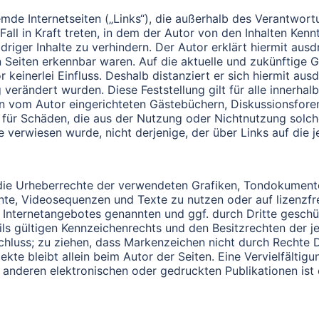
emde Internetseiten („Links“), die außerhalb des Verantwor
Fall in Kraft treten, in dem der Autor von den Inhalten Ken
riger Inhalte zu verhindern. Der Autor erklärt hiermit aus
en Seiten erkennbar waren. Auf die aktuelle und zukünftige G
keinerlei Einfluss. Deshalb distanziert er sich hiermit ausdr
 verändert wurden. Diese Feststellung gilt für alle innerha
 vom Autor eingerichteten Gästebüchern, Diskussionsforen un
 für Schäden, die aus der Nutzung oder Nichtnutzung solch
he verwiesen wurde, nicht derjenige, der über Links auf die j
nen die Urheberrechte der verwendeten Grafiken, Tondokume
ente, Videosequenzen und Texte zu nutzen oder auf lizenz
es Internetangebotes genannten und ggf. durch Dritte gesc
s gültigen Kennzeichenrechts und den Besitzrechten der je
chluss; zu ziehen, dass Markenzeichen nicht durch Rechte D
jekte bleibt allein beim Autor der Seiten. Eine Vervielfält
anderen elektronischen oder gedruckten Publikationen ist