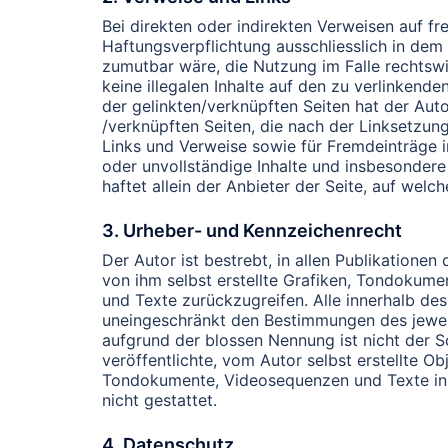
Bei direkten oder indirekten Verweisen auf fr
Haftungsverpflichtung ausschliesslich in dem 
zumutbar wäre, die Nutzung im Falle rechtswid
keine illegalen Inhalte auf den zu verlinkend
der gelinkten/verknüpften Seiten hat der Autor 
/verknüpften Seiten, die nach der Linksetzung
Links und Verweise sowie für Fremdeinträge in
oder unvollständige Inhalte und insbesondere
haftet allein der Anbieter der Seite, auf welc
3. Urheber- und Kennzeichenrecht
Der Autor ist bestrebt, in allen Publikatio
von ihm selbst erstellte Grafiken, Tondokum
und Texte zurückzugreifen. Alle innerhalb d
uneingeschränkt den Bestimmungen des jeweil
aufgrund der blossen Nennung ist nicht der S
veröffentlichte, vom Autor selbst erstellte Ob
Tondokumente, Videosequenzen und Texte in 
nicht gestattet.
4. Datenschutz